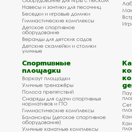
Оборудование для игры с песком
Лаб
Навесы и зонтики для песочниц
Ман
Беседки и игровые домики
Вст
Гимнастические комплексы
Игр
Детское спортивное
оборудование
Веранды для детских садов
Детские скамейки и столики
уличные
Спортивные
К
площадки
ко
ко
Воркаут площадки
де
Уличные тренажёры
Полоса препятствий
Пау
пло
Снаряды для сдачи спортивных
нормативов и ГТО
Сет
пло
Гимнастические комплексы
Кан
Балансиры (детское спортивное
оборудование)
Кан
пло
Уличные канатные комплексы