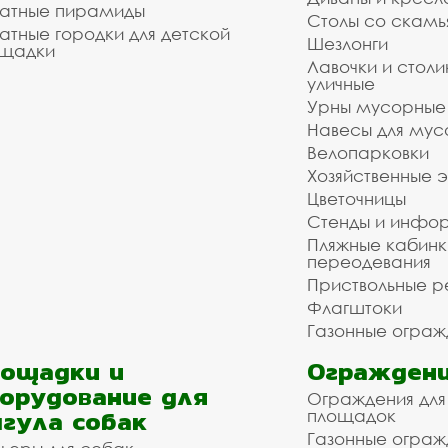
атные пирамиды
Столы со скам
атные городки для детской
Шезлонги
щадки
Лавочки и столи
уличные
Урны мусорные
Навесы для мус
Велопарковки
Хозяйственные 
Цветочницы
Стенды и инфо
Пляжные кабинк
переодевания
Приствольные р
Флагштоки
Газонные ограж
ощадки и
Ограждени
орудование для
Ограждения для
гула собак
площадок
Газонные ограж