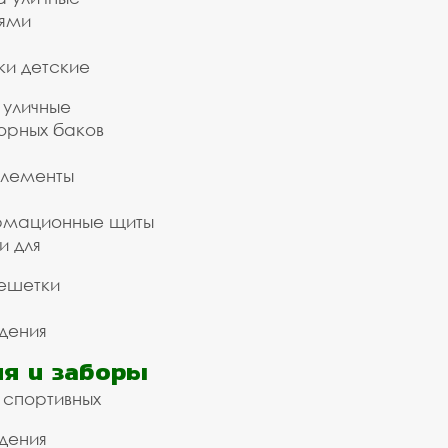
ьями
ки детские
 уличные
орных баков
элементы
рмационные щиты
и для
ешетки
дения
я и заборы
 спортивных
дения