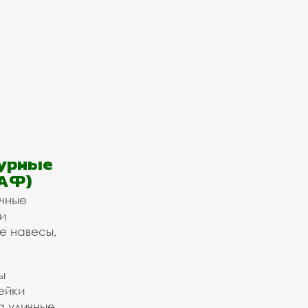
урные
АФ)
ичные
и
е навесы,
ы
ейки
а уличные