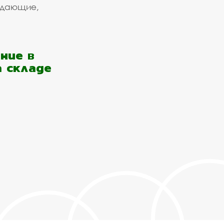
ждающие,
ние в
а складе