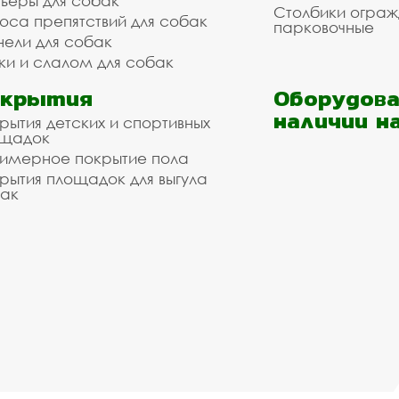
ьеры для собак
Столбики огра
оса препятствий для собак
парковочные
нели для собак
ки и слалом для собак
окрытия
Оборудова
наличии н
рытия детских и спортивных
ощадок
имерное покрытие пола
рытия площадок для выгула
ак