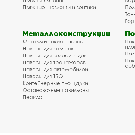
Пляжные кабины
Бар
Пляжные шезлонги и зонтики
Пол
Тон
Гор
Металлоконструкции
П
Металлические навесы
Пок
пл
Навесы для колясок
Пол
Навесы для велосипедов
Пок
Навесы для тренажеров
соб
Навесы для автомобилей
Навесы для ТБО
Контейнерные площадки
Остановочные павильоны
Перила