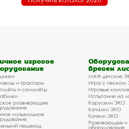
ичное игровое
Оборудова
орудование
бревен ли
шинки
МАФ детские Э
овозы и тракторы
Игра с песком
толёты и самолёты
Игровые компл
аблики
Испытание на л
ское развивающее
Карусели ЭКО
рудование
Качалки ЭКО
чное музыкальное
Качели ЭКО
рудование
Развивающее и
енький пешеход
оборудование