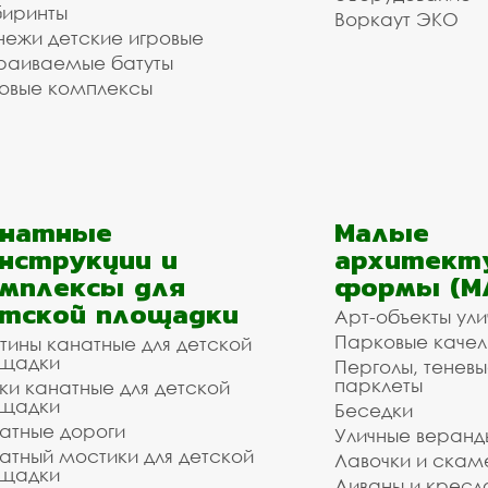
иринты
Воркаут ЭКО
ежи детские игровые
раиваемые батуты
овые комплексы
анатные
Малые
нструкции и
архитект
мплексы для
формы (М
тской площадки
Арт-объекты ул
Парковые качел
тины канатные для детской
щадки
Перголы, теневы
парклеты
ки канатные для детской
щадки
Беседки
атные дороги
Уличные веранд
атный мостики для детской
Лавочки и скам
щадки
Диваны и кресл