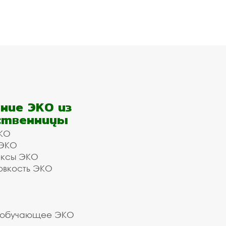
ние ЭКО из
ственницы
КО
 ЭКО
ексы ЭКО
овкость ЭКО
 обучающее ЭКО