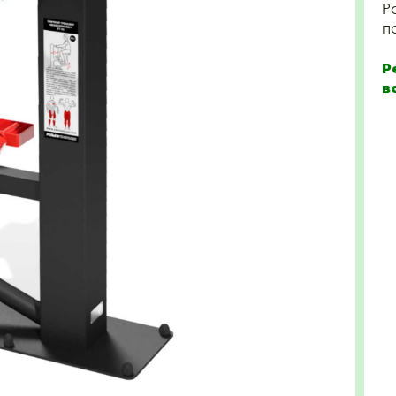
Р
п
Р
в