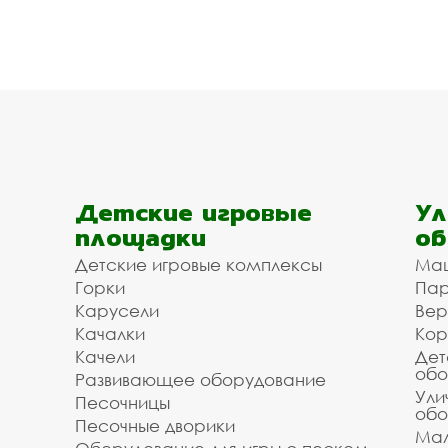
Детские игровые
Ул
площадки
об
Детские игровые комплексы
Ма
Горки
Пар
Карусели
Вер
Качалки
Кор
Качели
Дет
обо
Развивающее оборудование
Ули
Песочницы
обо
Песочные дворики
Мал