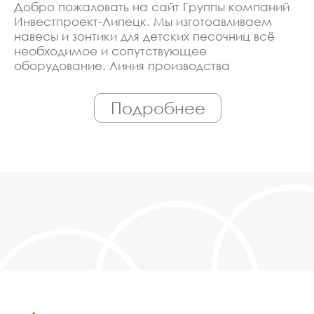
Добро пожаловать на сайт Группы компаний
Инвестпроект-Липецк. Мы изготоавливаем
навесы и зонтики для детских песочниц всё
необходимое и сопутствующее
оборудование. Линия производства
оборудована современными ЧПУ станками,
работает только квалифицированный
Подробнее
персонал. Поэтому Вы всегда можете
рассчитывать на исключительно высокую
надёжность. Автоматизация производства
позволяет нам сохранять низкие цены - вы
можете купить у нас навесы и зонтики для
детских песочниц в Липецке, действительно,
очень дешево. Наши менеджеры сделают
Вам спецпредложение и индивидуальные
скидки. Всё наше оборудование
сертифицировано по ГОСТ. Используем
только экологически чистые материалы.
Можем производить оборудование навесы и
зонтики для детских песочниц под заказ, по
Вашему проекту.