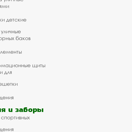
ьями
ки детские
 уличные
орных баков
элементы
рмационные щиты
и для
ешетки
дения
я и заборы
 спортивных
дения