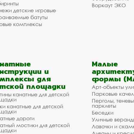
иринты
Воркаут ЭКО
ежи детские игровые
раиваемые батуты
овые комплексы
анатные
Малые
нструкции и
архитект
мплексы для
формы (М
тской площадки
Арт-объекты ул
Парковые качел
тины канатные для детской
щадки
Перголы, теневы
парклеты
ки канатные для детской
щадки
Беседки
атные дороги
Уличные веранд
атный мостики для детской
Лавочки и скам
щадки
Диваны и кресл