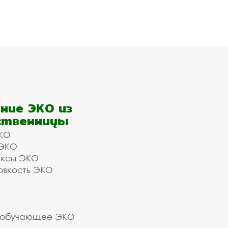
ние ЭКО из
ственницы
КО
 ЭКО
ексы ЭКО
овкость ЭКО
 обучающее ЭКО