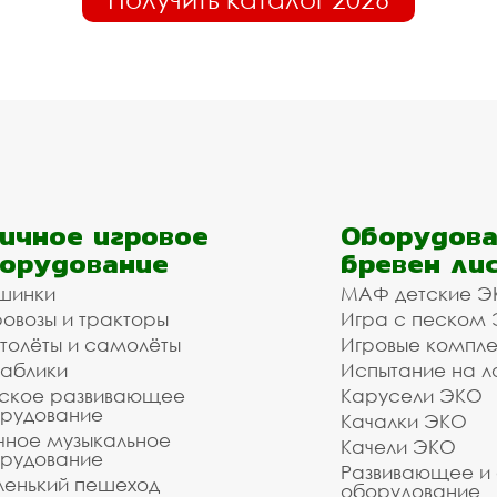
ичное игровое
Оборудова
орудование
бревен ли
шинки
МАФ детские Э
овозы и тракторы
Игра с песком
толёты и самолёты
Игровые компл
аблики
Испытание на л
ское развивающее
Карусели ЭКО
рудование
Качалки ЭКО
чное музыкальное
Качели ЭКО
рудование
Развивающее и
енький пешеход
оборудование