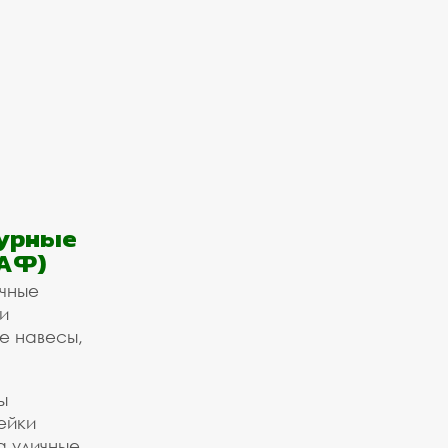
урные
АФ)
ичные
и
е навесы,
ы
ейки
а уличные