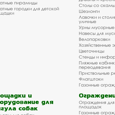
атные пирамиды
Столы со скам
атные городки для детской
Шезлонги
щадки
Лавочки и столи
уличные
Урны мусорные
Навесы для мус
Велопарковки
Хозяйственные 
Цветочницы
Стенды и инфо
Пляжные кабинк
переодевания
Приствольные р
Флагштоки
Газонные ограж
ощадки и
Ограждени
орудование для
Ограждения для
гула собак
площадок
Газонные ограж