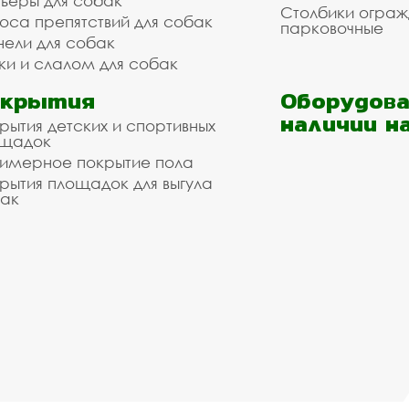
ьеры для собак
Столбики огра
оса препятствий для собак
парковочные
нели для собак
ки и слалом для собак
окрытия
Оборудова
наличии н
рытия детских и спортивных
ощадок
имерное покрытие пола
рытия площадок для выгула
ак