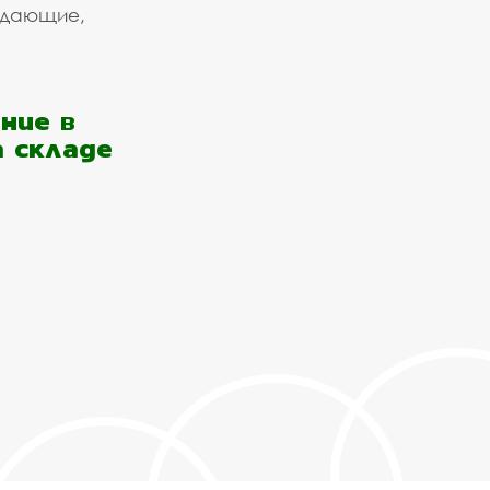
ждающие,
ние в
а складе