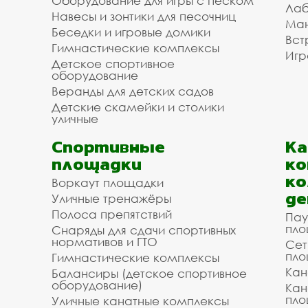
Оборудование для игры с песком
Лаб
Навесы и зонтики для песочниц
Ман
Беседки и игровые домики
Вст
Гимнастические комплексы
Игр
Детское спортивное
оборудование
Веранды для детских садов
Детские скамейки и столики
уличные
Спортивные
К
площадки
ко
ко
Воркаут площадки
де
Уличные тренажёры
Полоса препятствий
Пау
пло
Снаряды для сдачи спортивных
нормативов и ГТО
Сет
пло
Гимнастические комплексы
Кан
Балансиры (детское спортивное
оборудование)
Кан
пло
Уличные канатные комплексы