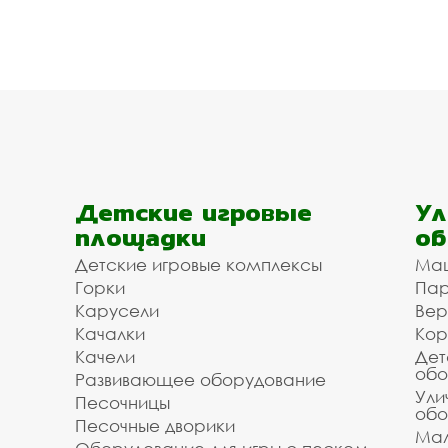
Детские игровые
Ул
площадки
об
Детские игровые комплексы
Ма
Горки
Пар
Карусели
Вер
Качалки
Кор
Качели
Дет
обо
Развивающее оборудование
Ули
Песочницы
обо
Песочные дворики
Мал