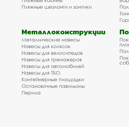
Пляжные кабины
Бар
Пляжные шезлонги и зонтики
Пол
Тон
Гор
Металлоконструкции
П
Металлические навесы
Пок
пл
Навесы для колясок
Пол
Навесы для велосипедов
Пок
Навесы для тренажеров
соб
Навесы для автомобилей
Навесы для ТБО
Контейнерные площадки
Остановочные павильоны
Перила