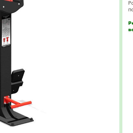
Р
п
Р
в