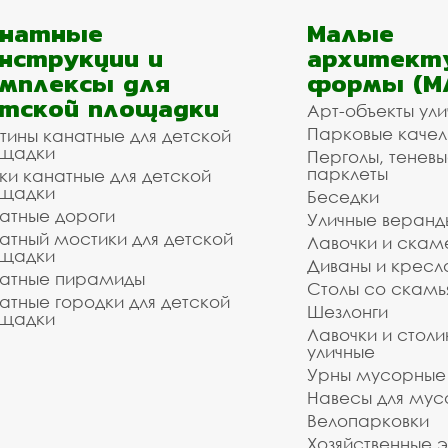
анатные
Малые
нструкции и
архитект
мплексы для
формы (М
тской площадки
Арт-объекты ул
Парковые качел
тины канатные для детской
щадки
Перголы, теневы
парклеты
ки канатные для детской
щадки
Беседки
атные дороги
Уличные веранд
атный мостики для детской
Лавочки и скам
щадки
Диваны и кресл
атные пирамиды
Столы со скам
атные городки для детской
Шезлонги
щадки
Лавочки и столи
уличные
Урны мусорные
Навесы для мус
Велопарковки
Хозяйственные 