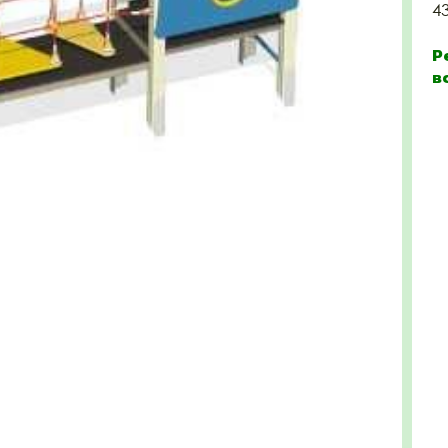
4
Р
в