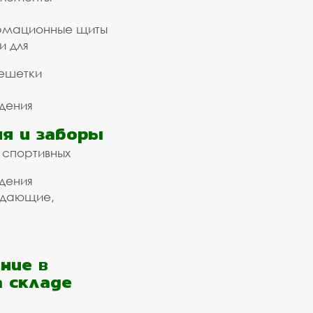
рмационные щиты
и для
ешетки
дения
я и заборы
 спортивных
дения
ждающие,
ние в
а складе