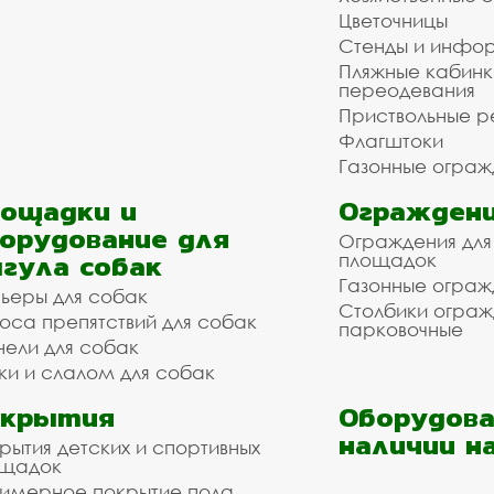
Цветочницы
Стенды и инфо
Пляжные кабинк
переодевания
Приствольные р
Флагштоки
Газонные ограж
ощадки и
Ограждени
орудование для
Ограждения для
гула собак
площадок
Газонные ограж
ьеры для собак
Столбики огра
оса препятствий для собак
парковочные
нели для собак
ки и слалом для собак
окрытия
Оборудова
наличии н
рытия детских и спортивных
ощадок
имерное покрытие пола