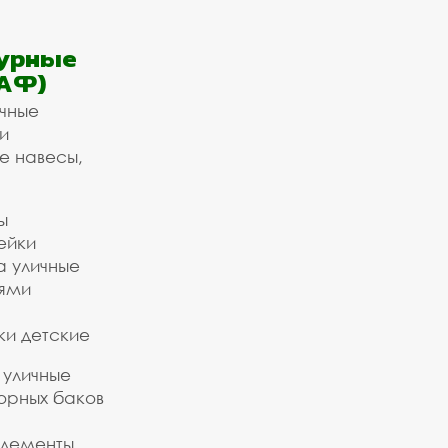
урные
АФ)
ичные
и
е навесы,
ы
ейки
а уличные
ьями
ки детские
 уличные
орных баков
элементы