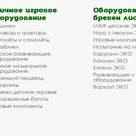
ичное игровое
Оборудова
орудование
бревен ли
шинки
МАФ детские Э
овозы и тракторы
Игра с песком
толёты и самолёты
Игровые компл
аблики
Испытание на л
ское развивающее
Карусели ЭКО
рудование
Качалки ЭКО
чное музыкальное
Качели ЭКО
рудование
Развивающее и
енький пешеход
оборудование
иринты
Воркаут ЭКО
ежи детские игровые
раиваемые батуты
овые комплексы