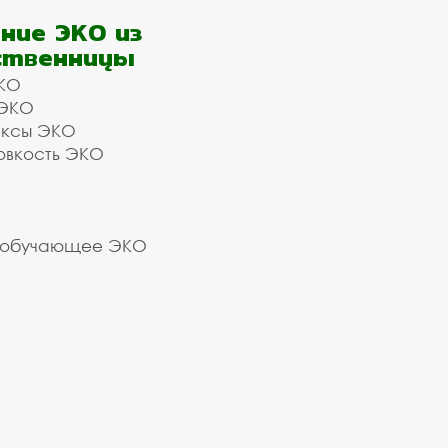
ние ЭКО из
ственницы
КО
 ЭКО
ексы ЭКО
овкость ЭКО
 обучающее ЭКО