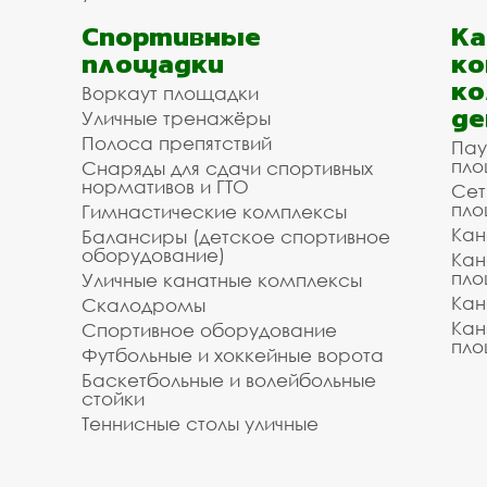
Спортивные
К
площадки
ко
ко
Воркаут площадки
де
Уличные тренажёры
Полоса препятствий
Пау
пло
Снаряды для сдачи спортивных
нормативов и ГТО
Сет
пло
Гимнастические комплексы
Кан
Балансиры (детское спортивное
оборудование)
Кан
пло
Уличные канатные комплексы
Кан
Скалодромы
Кан
Спортивное оборудование
пло
Футбольные и хоккейные ворота
Баскетбольные и волейбольные
стойки
Теннисные столы уличные