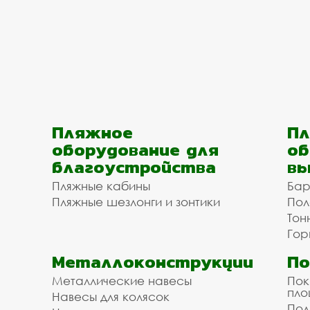
Пляжное
Пл
оборудование для
об
благоустройства
вы
Пляжные кабины
Бар
Пляжные шезлонги и зонтики
Пол
Тон
Гор
Металлоконструкции
П
Металлические навесы
Пок
пл
Навесы для колясок
Пол