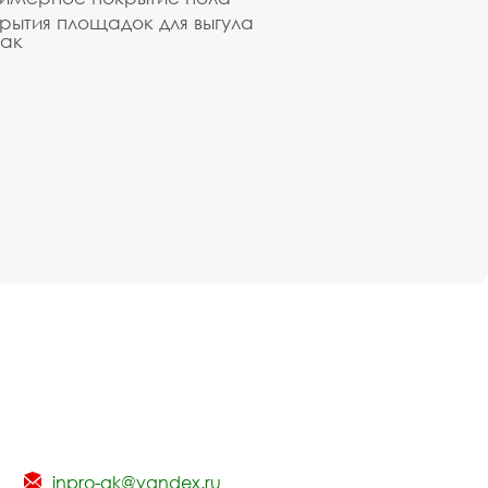
рытия площадок для выгула
ак
inpro-gk@yandex.ru