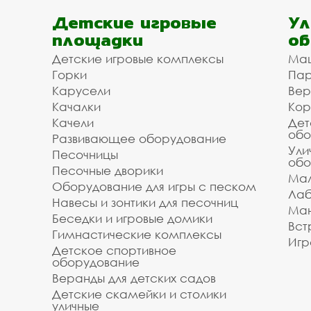
Детские игровые
Ул
площадки
об
Детские игровые комплексы
Ма
Горки
Пар
Карусели
Вер
Качалки
Кор
Качели
Дет
обо
Развивающее оборудование
Ули
Песочницы
обо
Песочные дворики
Мал
Оборудование для игры с песком
Лаб
Навесы и зонтики для песочниц
Ман
Беседки и игровые домики
Вст
Гимнастические комплексы
Игр
Детское спортивное
оборудование
Веранды для детских садов
Детские скамейки и столики
уличные