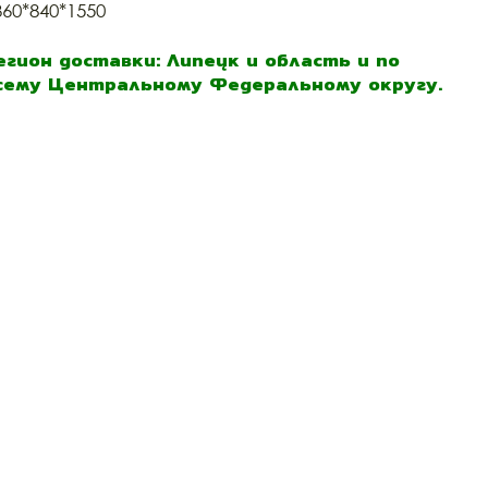
360*840*1550
егион доставки: Липецк и область и по
сему Центральному Федеральному округу.