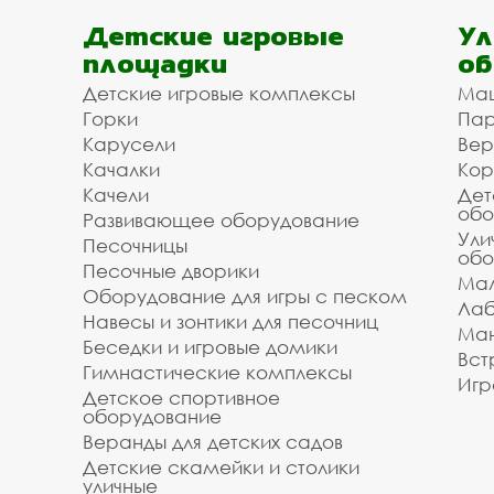
Детские игровые
Ул
площадки
об
Детские игровые комплексы
Ма
Горки
Пар
Карусели
Вер
Качалки
Кор
Качели
Дет
обо
Развивающее оборудование
Ули
Песочницы
обо
Песочные дворики
Мал
Оборудование для игры с песком
Лаб
Навесы и зонтики для песочниц
Ман
Беседки и игровые домики
Вст
Гимнастические комплексы
Игр
Детское спортивное
оборудование
Веранды для детских садов
Детские скамейки и столики
уличные