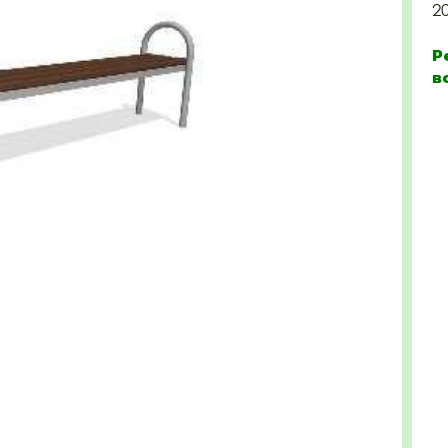
2
Р
в