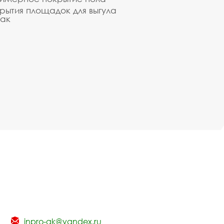
рытия площадок для выгула
ак
inpro-gk@yandex.ru