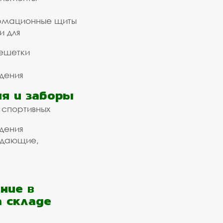
рмационные щиты
и для
ешетки
дения
я и заборы
 спортивных
дения
ждающие,
ние в
а складе