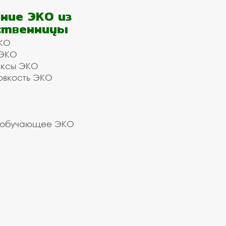
ние ЭКО из
ственницы
КО
 ЭКО
ексы ЭКО
овкость ЭКО
 обучающее ЭКО