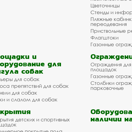
Цветочницы
Стенды и инфо
Пляжные кабинк
переодевания
Приствольные р
Флагштоки
Газонные ограж
ощадки и
Ограждени
орудование для
Ограждения для
гула собак
площадок
Газонные ограж
ьеры для собак
Столбики огра
оса препятствий для собак
парковочные
нели для собак
ки и слалом для собак
окрытия
Оборудова
наличии н
рытия детских и спортивных
ощадок
имерное покрытие пола