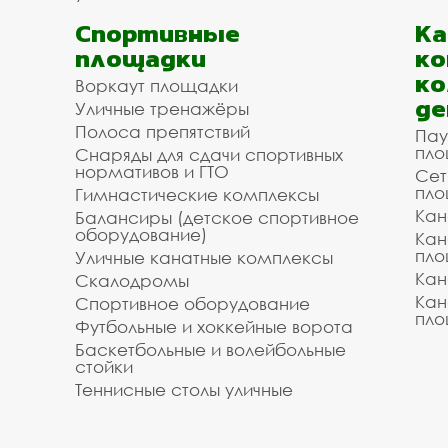
Спортивные
К
площадки
ко
ко
Воркаут площадки
де
Уличные тренажёры
Полоса препятствий
Пау
пло
Снаряды для сдачи спортивных
нормативов и ГТО
Сет
пло
Гимнастические комплексы
Кан
Балансиры (детское спортивное
оборудование)
Кан
пло
Уличные канатные комплексы
Кан
Скалодромы
Кан
Спортивное оборудование
пло
Футбольные и хоккейные ворота
Баскетбольные и волейбольные
стойки
Теннисные столы уличные