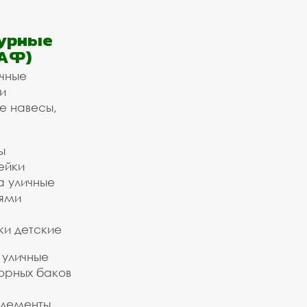
урные
АФ)
ичные
и
е навесы,
ы
ейки
а уличные
ьями
ки детские
 уличные
орных баков
элементы