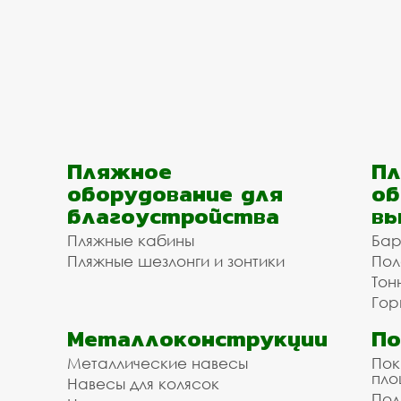
Пляжное
Пл
оборудование для
об
благоустройства
вы
Пляжные кабины
Бар
Пляжные шезлонги и зонтики
Пол
Тон
Гор
Металлоконструкции
П
Металлические навесы
Пок
пл
Навесы для колясок
Пол