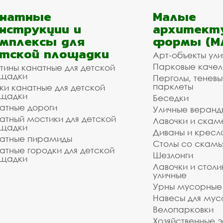
анатные
Малые
нструкции и
архитект
мплексы для
формы (М
тской площадки
Арт-объекты ул
Парковые качел
тины канатные для детской
щадки
Перголы, теневы
парклеты
ки канатные для детской
щадки
Беседки
атные дороги
Уличные веранд
атный мостики для детской
Лавочки и скам
щадки
Диваны и кресл
атные пирамиды
Столы со скам
атные городки для детской
Шезлонги
щадки
Лавочки и столи
уличные
Урны мусорные
Навесы для мус
Велопарковки
Хозяйственные 