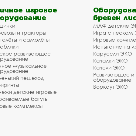
ичное игровое
Оборудова
орудование
бревен ли
шинки
МАФ детские Э
овозы и тракторы
Игра с песком
толёты и самолёты
Игровые компл
аблики
Испытание на л
ское развивающее
Карусели ЭКО
рудование
Качалки ЭКО
чное музыкальное
Качели ЭКО
рудование
Развивающее и
енький пешеход
оборудование
иринты
Воркаут ЭКО
ежи детские игровые
раиваемые батуты
овые комплексы