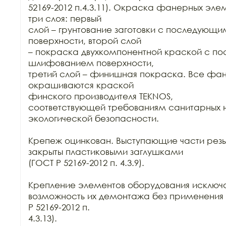
52169-2012 п.4.3.11). Окраска фанерных элем
три слоя: первый

слой – грунтование заготовки с последующ
поверхности, второй слой

– покраска двухкомпонентной краской с п
шлифованием поверхности,

третий слой – финишная покраска. Все фан
окрашиваются краской

финского производителя TEKNOS,

соответствующей требованиям санитарных н
экологической безопасности.

Крепеж оцинкован. Выступающие части резь
закрыты пластиковыми заглушками

(ГОСТ Р 52169-2012 п. 4.3.9).

Крепление элементов оборудования исключа
возможность их демонтажа без применения 
Р 52169-2012 п.

4.3.13).
