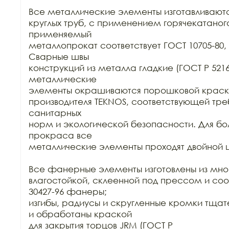
Все металлические элементы изготавливаются
круглых труб, с применением горячекатаного
применяемый

металлопрокат соответствует ГОСТ 10705-80, Г
Сварные швы

конструкций из металла гладкие (ГОСТ Р 52169-
металлические

элементы окрашиваются порошковой краск
производителя TEKNOS, соответствующей тре
санитарных

норм и экологической безопасности. Для бол
прокраса все

металлические элементы проходят двойной ц
Все фанерные элементы изготовлены из мно
влагостойкой, склеенной под прессом и соо
30427-96 фанеры;

изгибы, радиусы и скругленные кромки тща
и обработаны краской

для закрытия торцов JRM (ГОСТ Р
