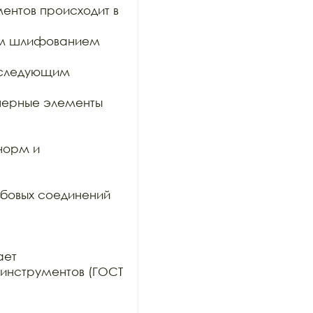
ентов происходит в 
им шлифованием 
оследующим 
ерные элементы 
орм и 
бовых соединений 
ет

инструментов (ГОСТ 