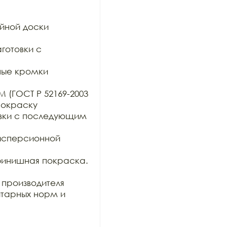
йной доски 
отовки с 
ные кромки 
 (ГОСТ Р 52169-2003 
 окраску

овки с последующим 
исперсионной 
инишная покраска. 
роизводителя 
тарных норм и 