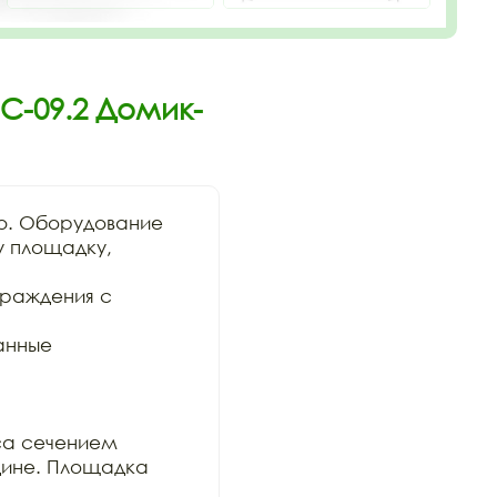
С-09.2 Домик-
. Оборудование

у площадку, 
раждения с 
анные 
са сечением

ине. Площадка 