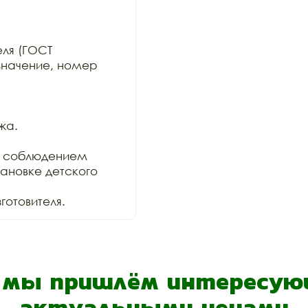
ля (ГОСТ

значение, номер 
а.

 соблюдением

ановке детского 
отовителя.
- мы пришлём интересующ
актуальными ценами