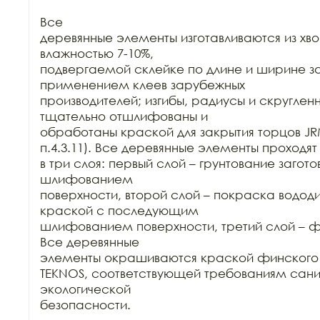
Все

деревянные элементы изготавливаются из хво
влажностью 7-10%,

подвергаемой склейке по длине и ширине заг
применением клеев зарубежных

производителей; изгибы, радиусы и скруглен
тщательно отшлифованы и

обработаны краской для закрытия торцов JRM
п.4.3.11). Все деревянные элементы проходят
в три слоя: первый слой – грунтование загот
шлифованием

поверхности, второй слой – покраска водод
краской с последующим

шлифованием поверхности, третий слой – ф
Все деревянные

элементы окрашиваются краской финского п
TEKNOS, соответствующей требованиям сани
экологической

безопасности.
