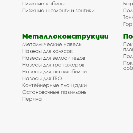
Пляжные кабины
Бар
Пляжные шезлонги и зонтики
Пол
Тон
Гор
Металлоконструкции
П
Металлические навесы
Пок
пл
Навесы для колясок
Пол
Навесы для велосипедов
Пок
Навесы для тренажеров
соб
Навесы для автомобилей
Навесы для ТБО
Контейнерные площадки
Остановочные павильоны
Перила