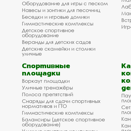
Оборудование для игры с песком
Лаб
Навесы и зонтики для песочниц
Ман
Беседки и игровые домики
Вст
Гимнастические комплексы
Игр
Детское спортивное
оборудование
Веранды для детских садов
Детские скамейки и столики
уличные
Спортивные
К
площадки
ко
ко
Воркаут площадки
де
Уличные тренажёры
Полоса препятствий
Пау
пло
Снаряды для сдачи спортивных
нормативов и ГТО
Сет
пло
Гимнастические комплексы
Кан
Балансиры (детское спортивное
оборудование)
Кан
пло