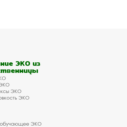
ние ЭКО из
ственницы
КО
 ЭКО
ексы ЭКО
овкость ЭКО
 обучающее ЭКО