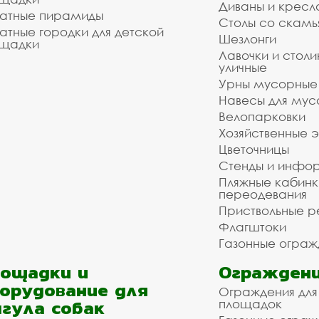
Диваны и кресл
атные пирамиды
Столы со скам
атные городки для детской
Шезлонги
щадки
Лавочки и столи
уличные
Урны мусорные
Навесы для мус
Велопарковки
Хозяйственные 
Цветочницы
Стенды и инфо
Пляжные кабинк
переодевания
Приствольные р
Флагштоки
Газонные ограж
ощадки и
Ограждени
орудование для
Ограждения для
гула собак
площадок