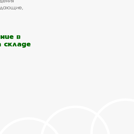
дения
ждающие,
ние в
а складе