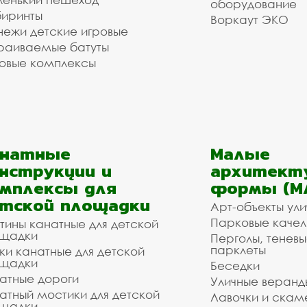
оборудование
иринты
Воркаут ЭКО
ежи детские игровые
раиваемые батуты
овые комплексы
анатные
Малые
нструкции и
архитект
мплексы для
формы (М
тской площадки
Арт-объекты ул
Парковые качел
тины канатные для детской
щадки
Перголы, теневы
парклеты
ки канатные для детской
щадки
Беседки
атные дороги
Уличные веранд
атный мостики для детской
Лавочки и скам
щадки