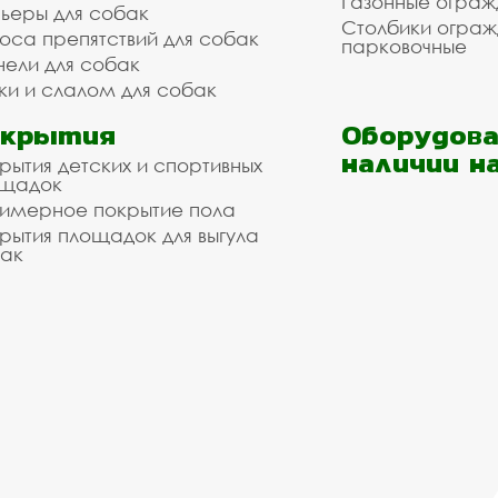
Газонные ограж
ьеры для собак
Столбики огра
оса препятствий для собак
парковочные
нели для собак
ки и слалом для собак
окрытия
Оборудова
наличии н
рытия детских и спортивных
ощадок
имерное покрытие пола
рытия площадок для выгула
ак