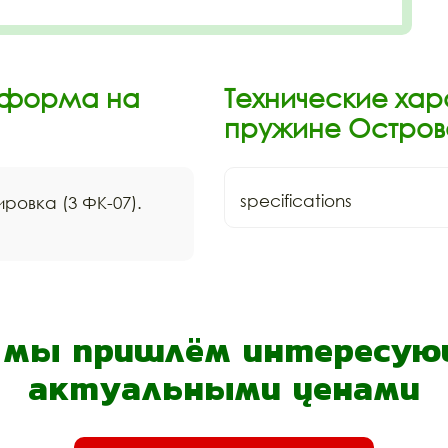
тформа на
Технические ха
пружине Острово
specifications
ровка (3 ФК-07).
- мы пришлём интересующ
актуальными ценами