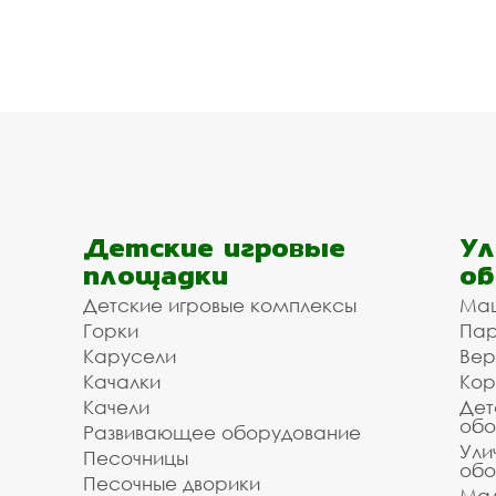
Детские игровые
Ул
площадки
об
Детские игровые комплексы
Ма
Горки
Пар
Карусели
Вер
Качалки
Кор
Качели
Дет
обо
Развивающее оборудование
Ули
Песочницы
обо
Песочные дворики
Мал