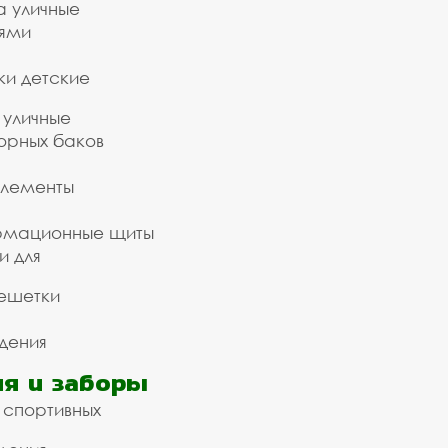
а уличные
ьями
ки детские
 уличные
орных баков
элементы
рмационные щиты
и для
ешетки
дения
я и заборы
 спортивных