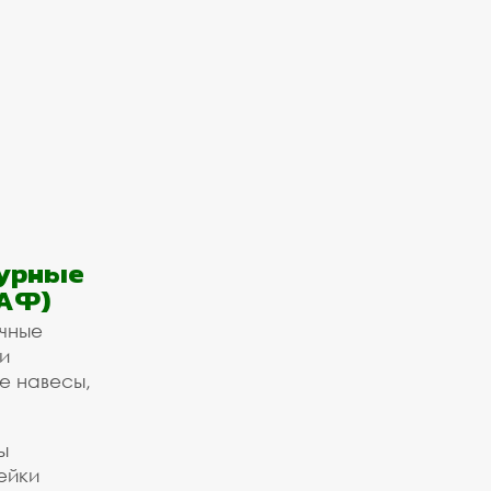
урные
АФ)
ичные
и
е навесы,
ы
ейки