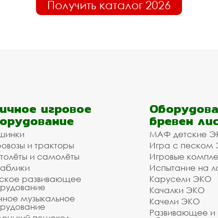
Получить каталог 2026
ичное игровое
Оборудова
орудование
бревен ли
шинки
МАФ детские Э
овозы и тракторы
Игра с песком
толёты и самолёты
Игровые компл
аблики
Испытание на л
ское развивающее
Карусели ЭКО
рудование
Качалки ЭКО
чное музыкальное
Качели ЭКО
рудование
Развивающее и
енький пешеход