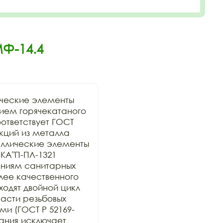
Ф-14.4
ческие элементы 
ием горячекатаного 
тветствует ГОСТ 
кций из металла 
таллические элементы 
A"П-ПЛ-1321 
аниям санитарных 
ее качественного 
дят двойной цикл 
сти резьбовых 
и (ГОСТ Р 52169-
ания исключает 