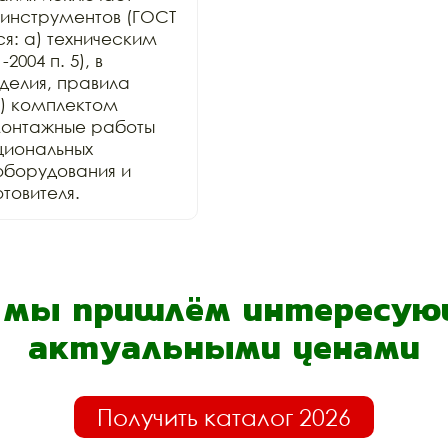
инструментов (ГОСТ 
ся: а) техническим 
004 п. 5), в 
елия, правила 
) комплектом 
онтажные работы 
иональных 
оборудования и 
товителя.
- мы пришлём интересующ
актуальными ценами
Получить каталог 2026