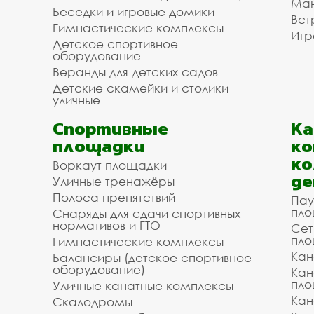
Ман
Беседки и игровые домики
Вст
Гимнастические комплексы
Игр
Детское спортивное
оборудование
Веранды для детских садов
Детские скамейки и столики
уличные
Спортивные
К
площадки
ко
ко
Воркаут площадки
де
Уличные тренажёры
Полоса препятствий
Пау
пло
Снаряды для сдачи спортивных
нормативов и ГТО
Сет
пло
Гимнастические комплексы
Кан
Балансиры (детское спортивное
оборудование)
Кан
пло
Уличные канатные комплексы
Кан
Скалодромы