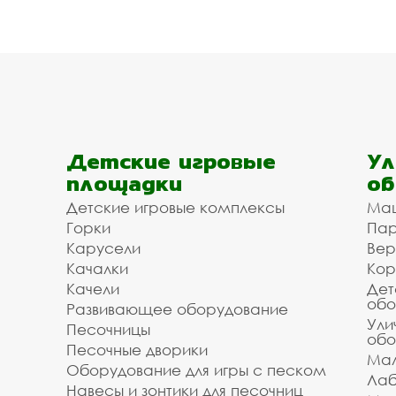
Детские игровые
Ул
площадки
об
Детские игровые комплексы
Ма
Горки
Пар
Карусели
Вер
Качалки
Кор
Качели
Дет
обо
Развивающее оборудование
Ули
Песочницы
обо
Песочные дворики
Мал
Оборудование для игры с песком
Лаб
Навесы и зонтики для песочниц