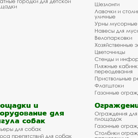
атные городки для детской
Шезлонги
щадки
Лавочки и столи
уличные
Урны мусорные
Навесы для мус
Велопарковки
Хозяйственные 
Цветочницы
Стенды и инфо
Пляжные кабинк
переодевания
Приствольные р
Флагштоки
Газонные ограж
ощадки и
Ограждени
орудование для
Ограждения для
гула собак
площадок
Газонные ограж
ьеры для собак
Столбики огра
оса препятствий для собак