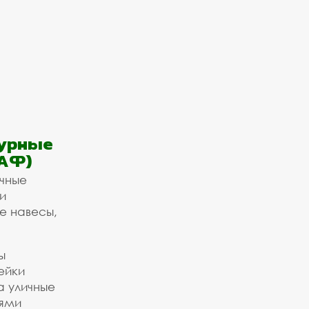
урные
АФ)
ичные
и
е навесы,
ы
ейки
а уличные
ьями