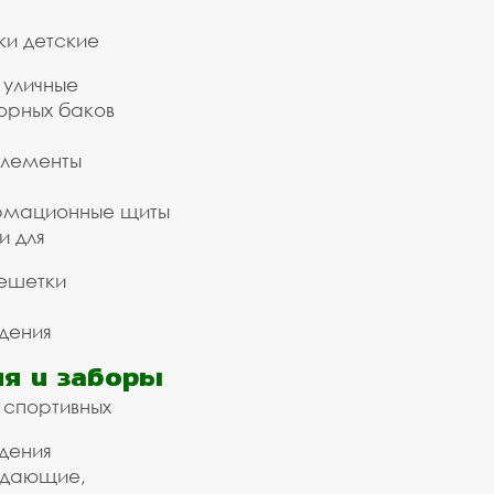
ки детские
 уличные
орных баков
элементы
рмационные щиты
и для
ешетки
дения
я и заборы
 спортивных
дения
ждающие,