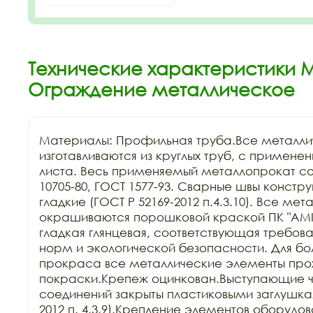
Технические характеристики М
Ограждение металлическое
Материалы: Профильная труба.Все металли
изготавливаются из круглых труб, с применен
листа. Весь применяемый металлопрокат соо
10705-80, ГОСТ 1577-93. Сварные швы констру
гладкие (ГОСТ Р 52169-2012 п.4.3.10). Все ме
окрашиваются порошковой краской ПК "АМIK
гладкая глянцевая, соответствующая требов
норм и экологической безопасности. Для бол
прокраса все металлические элементы прохо
покраски.Крепеж оцинкован.Выступающие ча
соединений закрыты пластиковыми заглушкам
2012 п. 4.3.9).Крепление элементов оборудов