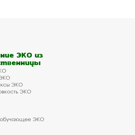
ние ЭКО из
ственницы
КО
 ЭКО
ексы ЭКО
овкость ЭКО
 обучающее ЭКО