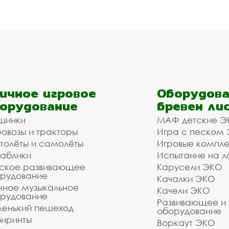
ичное игровое
Оборудова
орудование
бревен ли
шинки
МАФ детские Э
овозы и тракторы
Игра с песком
толёты и самолёты
Игровые компл
аблики
Испытание на л
ское развивающее
Карусели ЭКО
рудование
Качалки ЭКО
чное музыкальное
Качели ЭКО
рудование
Развивающее и
енький пешеход
оборудование
иринты
Воркаут ЭКО