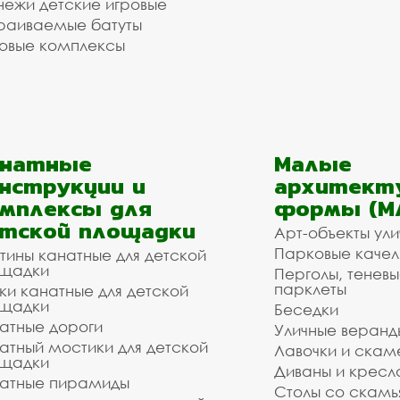
ежи детские игровые
раиваемые батуты
овые комплексы
анатные
Малые
нструкции и
архитект
мплексы для
формы (М
тской площадки
Арт-объекты ул
Парковые качел
тины канатные для детской
щадки
Перголы, теневы
парклеты
ки канатные для детской
щадки
Беседки
атные дороги
Уличные веранд
атный мостики для детской
Лавочки и скам
щадки
Диваны и кресл
атные пирамиды
Столы со скам