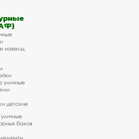
урные
АФ)
ичные
и
е навесы,
ы
ейки
а уличные
ьями
ки детские
 уличные
орных баков
элементы