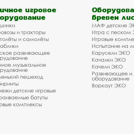
ичное игровое
Оборудова
орудование
бревен ли
шинки
МАФ детские Э
овозы и тракторы
Игра с песком
толёты и самолёты
Игровые компл
аблики
Испытание на л
ское развивающее
Карусели ЭКО
рудование
Качалки ЭКО
чное музыкальное
Качели ЭКО
рудование
Развивающее и
енький пешеход
оборудование
иринты
Воркаут ЭКО
ежи детские игровые
раиваемые батуты
овые комплексы