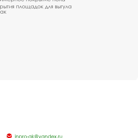
рытия площадок для выгула
ак
inpro-gk@yandex.ru