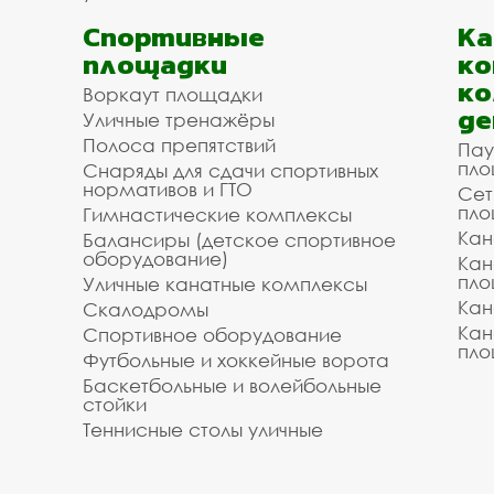
Спортивные
К
площадки
ко
ко
Воркаут площадки
де
Уличные тренажёры
Полоса препятствий
Пау
пло
Снаряды для сдачи спортивных
нормативов и ГТО
Сет
пло
Гимнастические комплексы
Кан
Балансиры (детское спортивное
оборудование)
Кан
пло
Уличные канатные комплексы
Кан
Скалодромы
Кан
Спортивное оборудование
пло
Футбольные и хоккейные ворота
Баскетбольные и волейбольные
стойки
Теннисные столы уличные