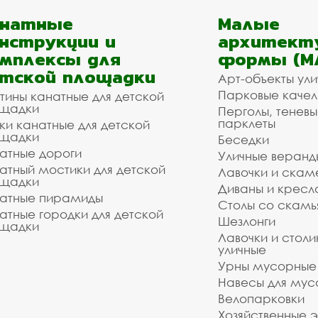
анатные
Малые
нструкции и
архитект
мплексы для
формы (М
тской площадки
Арт-объекты ул
Парковые качел
тины канатные для детской
щадки
Перголы, теневы
парклеты
ки канатные для детской
щадки
Беседки
атные дороги
Уличные веранд
атный мостики для детской
Лавочки и скам
щадки
Диваны и кресл
атные пирамиды
Столы со скам
атные городки для детской
Шезлонги
щадки
Лавочки и столи
уличные
Урны мусорные
Навесы для мус
Велопарковки
Хозяйственные 