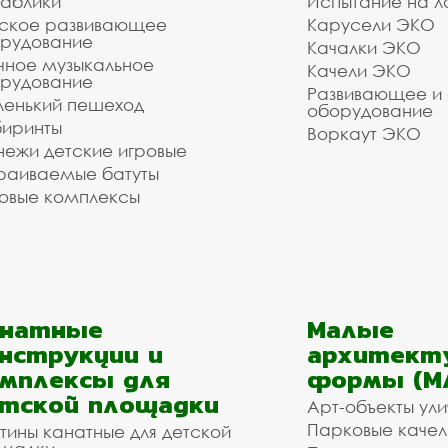
аблики
Испытание на л
ское развивающее
Карусели ЭКО
рудование
Качалки ЭКО
чное музыкальное
Качели ЭКО
рудование
Развивающее и
енький пешеход
оборудование
иринты
Воркаут ЭКО
ежи детские игровые
раиваемые батуты
овые комплексы
анатные
Малые
нструкции и
архитект
мплексы для
формы (М
тской площадки
Арт-объекты ул
Парковые качел
тины канатные для детской