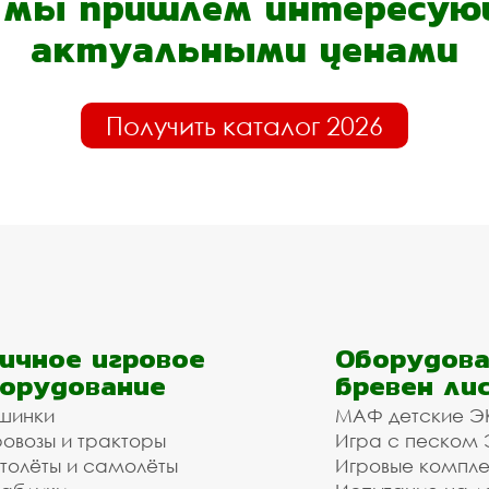
- мы пришлём интересующ
актуальными ценами
Получить каталог 2026
ичное игровое
Оборудова
орудование
бревен ли
шинки
МАФ детские Э
овозы и тракторы
Игра с песком
толёты и самолёты
Игровые компл