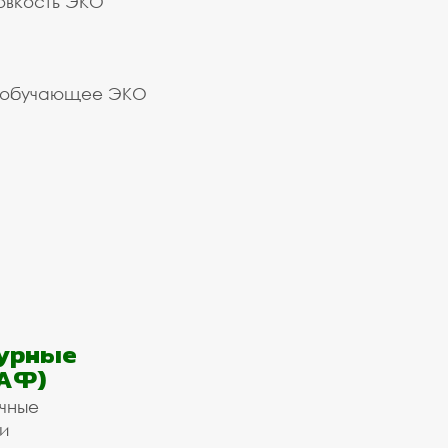
овкость ЭКО
 обучающее ЭКО
урные
АФ)
ичные
и