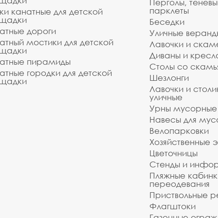
щадки
Перголы, теневы
парклеты
ки канатные для детской
щадки
Беседки
атные дороги
Уличные веранд
атный мостики для детской
Лавочки и скам
щадки
Диваны и кресл
атные пирамиды
Столы со скам
атные городки для детской
Шезлонги
щадки
Лавочки и столи
уличные
Урны мусорные
Навесы для мус
Велопарковки
Хозяйственные 
Цветочницы
Стенды и инфо
Пляжные кабинк
переодевания
Приствольные р
Флагштоки
Газонные ограж