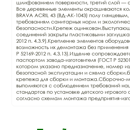
шлифованием поверхности, третий слой — 
Все деревянные элементы окрашиваются ко
BRAVA ACRIL 43 (ВД-АК-1043) полу глянцевым,
требованиям санитарных норм и экологичес
безопасности.Крепеж оцинкован.Выступающи
соединений закрыты пластиковыми заглушкам
2012 п. 4.3.9).Крепление элементов оборудов
возможность их демонтажа без применения 
Р 52169-2012 п. 4.3.13).Изделие сопровождает
паспортом завода-изготовителя (ГОСТ Р 52301-2
котором указано предназначение, номер изд
безопасной эксплуатации и схема сборки.б
крепежа для сборки и монтажа.Сборочно-м
выполняются с соблюдением требований нац
стандартов по установке детского игрового 
согласно схемам монтажа предприятия-изго