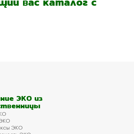
ий вас каталог с
ние ЭКО из
ственницы
КО
 ЭКО
ексы ЭКО