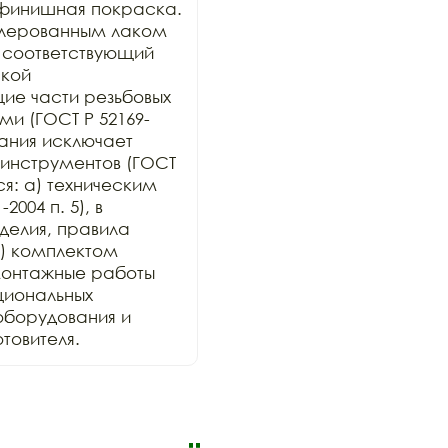
финишная покраска. 
лерованным лаком 
 соответствующий 
кой 
е части резьбовых 
и (ГОСТ Р 52169-
ания исключает 
инструментов (ГОСТ 
ся: а) техническим 
004 п. 5), в 
елия, правила 
) комплектом 
онтажные работы 
иональных 
оборудования и 
товителя.