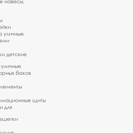
е навесы,
ы
ейки
а уличные
ьями
ки детские
 уличные
орных баков
элементы
рмационные щиты
и для
ешетки
дения