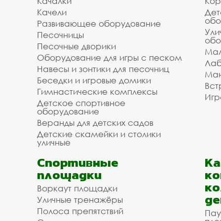
Качалки
Кор
Качели
Дет
обо
Развивающее оборудование
Ули
Песочницы
обо
Песочные дворики
Мал
Оборудование для игры с песком
Лаб
Навесы и зонтики для песочниц
Ман
Беседки и игровые домики
Вст
Гимнастические комплексы
Игр
Детское спортивное
оборудование
Веранды для детских садов
Детские скамейки и столики
уличные
Спортивные
К
площадки
ко
ко
Воркаут площадки
де
Уличные тренажёры
Полоса препятствий
Пау