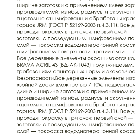
ширине заготовки с применением клеев зар
производителей; изгибы, радиусы и скруглен
тщательно отшлифованы и обработаны краск
торцов JRM (ГОСТ Р 52169-2003 п.4.3.11). Все
проходят окраску в три слоя: первый слой — 
заготовки с последующим шлифованием пове
слой — покраска вододисперсионной крас
шлифованием поверхности, третий слой — 
Все деревянные элементы окрашиваются ко
BRAVA ACRIL 43 (ВД-АК-1043) полу глянцевым,
требованиям санитарных норм и экологичес
безопасности.Все деревянные элементы изго
хвойной доски влажностью 7-10%, подвергаем
длине и ширине заготовки с применением кл
производителей; изгибы, радиусы и скруглен
тщательно отшлифованы и обработаны краск
торцов JRM (ГОСТ Р 52169-2003 п.4.3.11). Все
проходят окраску в три слоя: первый слой — 
заготовки с последующим шлифованием пове
слой — покраска вододисперсионной крас