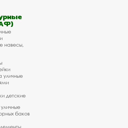
урные
АФ)
ичные
и
е навесы,
ы
ейки
а уличные
ьями
ки детские
 уличные
орных баков
элементы