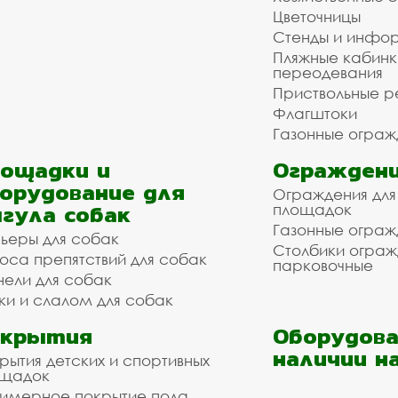
Цветочницы
Стенды и инфо
Пляжные кабинк
переодевания
Приствольные р
Флагштоки
Газонные ограж
ощадки и
Ограждени
орудование для
Ограждения для
гула собак
площадок
Газонные ограж
ьеры для собак
Столбики огра
оса препятствий для собак
парковочные
нели для собак
ки и слалом для собак
окрытия
Оборудова
наличии н
рытия детских и спортивных
ощадок
имерное покрытие пола