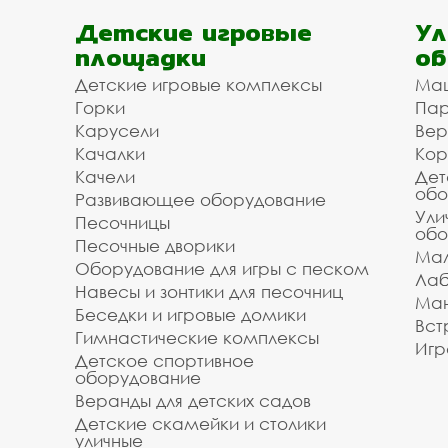
Детские игровые
Ул
площадки
об
Детские игровые комплексы
Ма
Горки
Пар
Карусели
Вер
Качалки
Кор
Качели
Дет
обо
Развивающее оборудование
Ули
Песочницы
обо
Песочные дворики
Мал
Оборудование для игры с песком
Лаб
Навесы и зонтики для песочниц
Ман
Беседки и игровые домики
Вст
Гимнастические комплексы
Игр
Детское спортивное
оборудование
Веранды для детских садов
Детские скамейки и столики
уличные