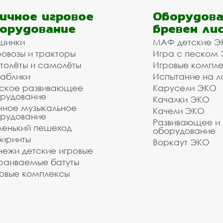
ичное игровое
Оборудова
орудование
бревен ли
шинки
МАФ детские Э
овозы и тракторы
Игра с песком
толёты и самолёты
Игровые компл
аблики
Испытание на л
ское развивающее
Карусели ЭКО
рудование
Качалки ЭКО
чное музыкальное
Качели ЭКО
рудование
Развивающее и
енький пешеход
оборудование
иринты
Воркаут ЭКО
ежи детские игровые
раиваемые батуты
овые комплексы