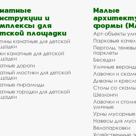
анатные
Малые
нструкции и
архитект
мплексы для
формы (М
тской площадки
Арт-объекты ул
Парковые качел
тины канатные для детской
щадки
Перголы, теневы
парклеты
ки канатные для детской
щадки
Беседки
атные дороги
Уличные веранд
атный мостики для детской
Лавочки и скам
щадки
Диваны и кресл
атные пирамиды
Столы со скам
атные городки для детской
Шезлонги
щадки
Лавочки и столи
уличные
Урны мусорные
Навесы для мус
Велопарковки
Хозяйственные 