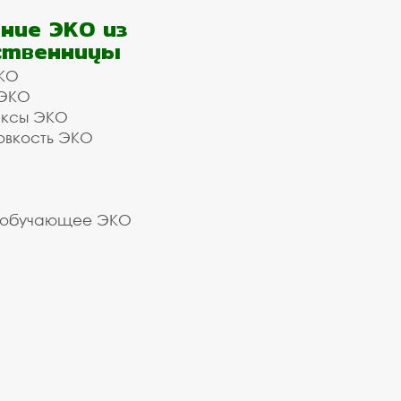
ние ЭКО из
ственницы
КО
 ЭКО
ексы ЭКО
овкость ЭКО
 обучающее ЭКО