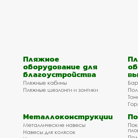
Пляжное
Пл
оборудование для
об
благоустройства
вы
Пляжные кабины
Бар
Пляжные шезлонги и зонтики
Пол
Тон
Гор
Металлоконструкции
П
Металлические навесы
Пок
пл
Навесы для колясок
Пол