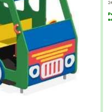
2
Р
в