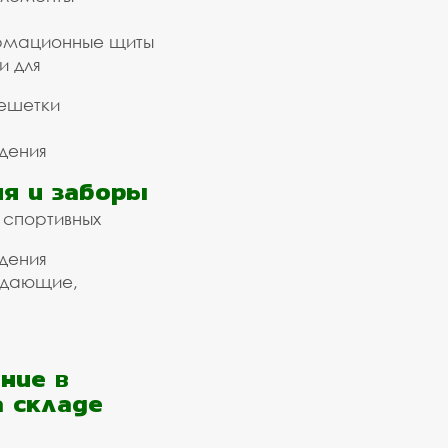
рмационные щиты
и для
ешетки
дения
я и заборы
 спортивных
дения
ждающие,
ние в
а складе