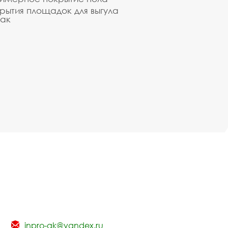
рытия площадок для выгула
ак
inpro-gk@yandex.ru