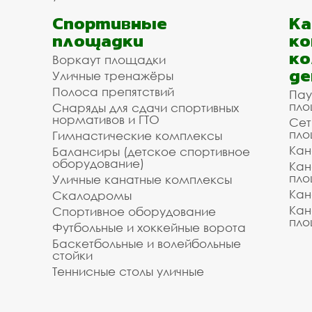
Спортивные
К
площадки
ко
ко
Воркаут площадки
де
Уличные тренажёры
Полоса препятствий
Пау
пло
Снаряды для сдачи спортивных
нормативов и ГТО
Сет
пло
Гимнастические комплексы
Кан
Балансиры (детское спортивное
оборудование)
Кан
пло
Уличные канатные комплексы
Кан
Скалодромы
Кан
Спортивное оборудование
пло
Футбольные и хоккейные ворота
Баскетбольные и волейбольные
стойки
Теннисные столы уличные