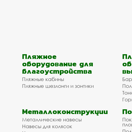
Пляжное
Пл
оборудование для
об
благоустройства
вы
Пляжные кабины
Бар
Пляжные шезлонги и зонтики
Пол
Тон
Гор
Металлоконструкции
П
Металлические навесы
Пок
пл
Навесы для колясок
Пол