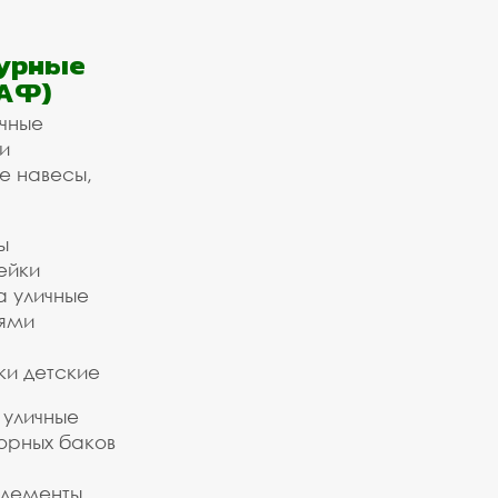
урные
АФ)
ичные
и
е навесы,
ы
ейки
а уличные
ьями
ки детские
 уличные
орных баков
элементы