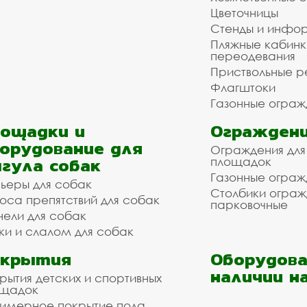
Цветочницы
Стенды и инфо
Пляжные кабинк
переодевания
Приствольные р
Флагштоки
Газонные ограж
ощадки и
Ограждени
орудование для
Ограждения для
гула собак
площадок
Газонные ограж
ьеры для собак
Столбики огра
оса препятствий для собак
парковочные
нели для собак
ки и слалом для собак
окрытия
Оборудова
наличии н
рытия детских и спортивных
ощадок
имерное покрытие пола