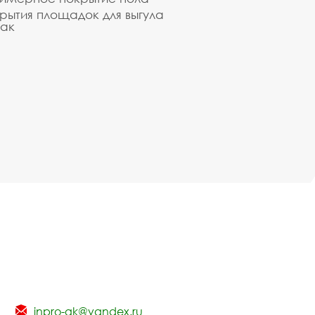
рытия площадок для выгула
ак
inpro-gk@yandex.ru