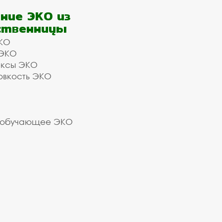
ние ЭКО из
ственницы
КО
 ЭКО
ексы ЭКО
овкость ЭКО
 обучающее ЭКО