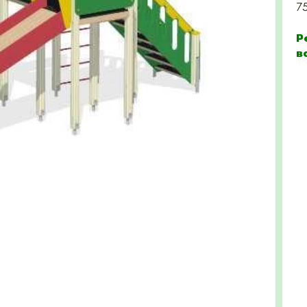
7
Р
в