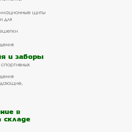
рмационные щиты
и для
ешетки
дения
я и заборы
 спортивных
дения
ждающие,
ние в
а складе