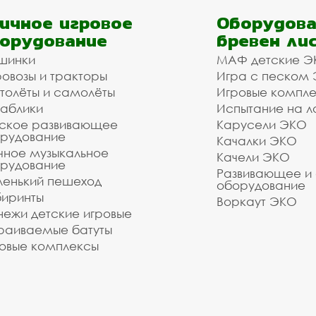
ичное игровое
Оборудова
орудование
бревен ли
шинки
МАФ детские Э
овозы и тракторы
Игра с песком
толёты и самолёты
Игровые компл
аблики
Испытание на л
ское развивающее
Карусели ЭКО
рудование
Качалки ЭКО
чное музыкальное
Качели ЭКО
рудование
Развивающее и
енький пешеход
оборудование
иринты
Воркаут ЭКО
ежи детские игровые
раиваемые батуты
овые комплексы