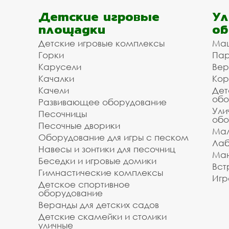
Детские игровые
Ул
площадки
об
Детские игровые комплексы
Ма
Горки
Пар
Карусели
Вер
Качалки
Кор
Качели
Дет
обо
Развивающее оборудование
Ули
Песочницы
обо
Песочные дворики
Мал
Оборудование для игры с песком
Лаб
Навесы и зонтики для песочниц
Ман
Беседки и игровые домики
Вст
Гимнастические комплексы
Игр
Детское спортивное
оборудование
Веранды для детских садов
Детские скамейки и столики
уличные