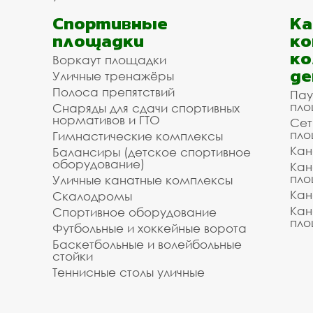
Спортивные
К
площадки
ко
ко
Воркаут площадки
де
Уличные тренажёры
Полоса препятствий
Пау
пло
Снаряды для сдачи спортивных
нормативов и ГТО
Сет
пло
Гимнастические комплексы
Кан
Балансиры (детское спортивное
оборудование)
Кан
пло
Уличные канатные комплексы
Кан
Скалодромы
Кан
Спортивное оборудование
пло
Футбольные и хоккейные ворота
Баскетбольные и волейбольные
стойки
Теннисные столы уличные