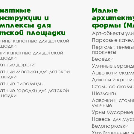
анатные
Малые
нструкции и
архитект
мплексы для
формы (М
тской площадки
Арт-объекты ул
Парковые качел
тины канатные для детской
щадки
Перголы, теневы
парклеты
ки канатные для детской
щадки
Беседки
атные дороги
Уличные веранд
атный мостики для детской
Лавочки и скам
щадки
Диваны и кресл
атные пирамиды
Столы со скам
атные городки для детской
Шезлонги
щадки
Лавочки и столи
уличные
Урны мусорные
Навесы для мус
Велопарковки
Хозяйственные 